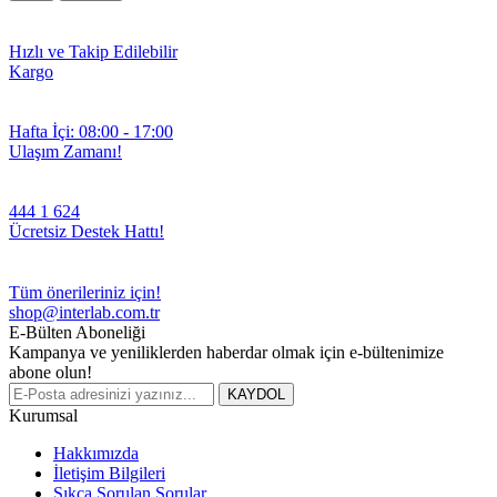
Hızlı ve Takip Edilebilir
Kargo
Hafta İçi: 08:00 - 17:00
Ulaşım Zamanı!
444 1 624
Ücretsiz Destek Hattı!
Tüm önerileriniz için!
shop@interlab.com.tr
E-Bülten Aboneliği
Kampanya ve yeniliklerden haberdar olmak için e-bültenimize
abone olun!
KAYDOL
Kurumsal
Hakkımızda
İletişim Bilgileri
Sıkça Sorulan Sorular