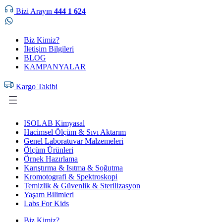
Bizi Arayın
444 1 624
Biz Kimiz?
İletişim Bilgileri
BLOG
KAMPANYALAR
Kargo Takibi
ISOLAB Kimyasal
Hacimsel Ölçüm & Sıvı Aktarım
Genel Laboratuvar Malzemeleri
Ölçüm Ürünleri
Örnek Hazırlama
Karıştırma & Isıtma & Soğutma
Kromotografi & Spektroskopi
Temizlik & Güvenlik & Sterilizasyon
Yaşam Bilimleri
Labs For Kids
Biz Kimiz?