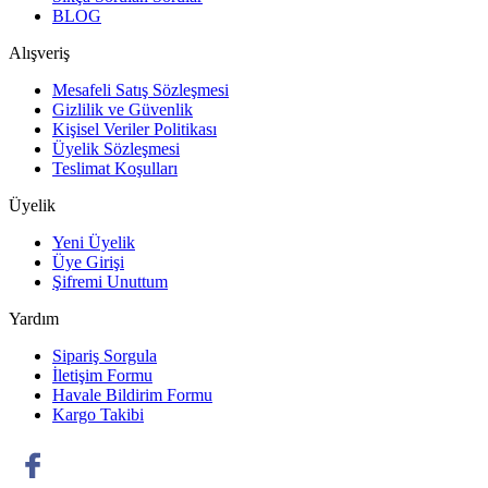
BLOG
Alışveriş
Mesafeli Satış Sözleşmesi
Gizlilik ve Güvenlik
Kişisel Veriler Politikası
Üyelik Sözleşmesi
Teslimat Koşulları
Üyelik
Yeni Üyelik
Üye Girişi
Şifremi Unuttum
Yardım
Sipariş Sorgula
İletişim Formu
Havale Bildirim Formu
Kargo Takibi