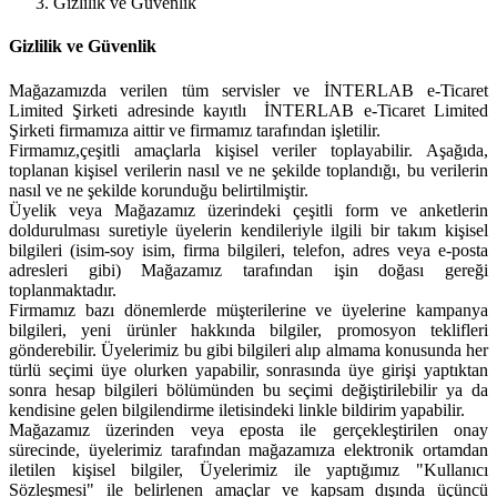
Gizlilik ve Güvenlik
Gizlilik ve Güvenlik
Mağazamızda verilen tüm servisler ve İNTERLAB e-Ticaret
Limited Şirketi adresinde kayıtlı İNTERLAB e-Ticaret Limited
Şirketi firmamıza aittir ve firmamız tarafından işletilir.
Firmamız,çeşitli amaçlarla kişisel veriler toplayabilir. Aşağıda,
toplanan kişisel verilerin nasıl ve ne şekilde toplandığı, bu verilerin
nasıl ve ne şekilde korunduğu belirtilmiştir.
Üyelik veya Mağazamız üzerindeki çeşitli form ve anketlerin
doldurulması suretiyle üyelerin kendileriyle ilgili bir takım kişisel
bilgileri (isim-soy isim, firma bilgileri, telefon, adres veya e-posta
adresleri gibi) Mağazamız tarafından işin doğası gereği
toplanmaktadır.
Firmamız bazı dönemlerde müşterilerine ve üyelerine kampanya
bilgileri, yeni ürünler hakkında bilgiler, promosyon teklifleri
gönderebilir. Üyelerimiz bu gibi bilgileri alıp almama konusunda her
türlü seçimi üye olurken yapabilir, sonrasında üye girişi yaptıktan
sonra hesap bilgileri bölümünden bu seçimi değiştirilebilir ya da
kendisine gelen bilgilendirme iletisindeki linkle bildirim yapabilir.
Mağazamız üzerinden veya eposta ile gerçekleştirilen onay
sürecinde, üyelerimiz tarafından mağazamıza elektronik ortamdan
iletilen kişisel bilgiler, Üyelerimiz ile yaptığımız "Kullanıcı
Sözleşmesi" ile belirlenen amaçlar ve kapsam dışında üçüncü