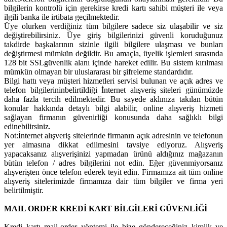
bilgilerin kontrolü için gerekirse kredi kartı sahibi müşteri ile veya
ilgili banka ile irtibata geçilmektedir.
Üye olurken verdiğiniz tüm bilgilere sadece siz ulaşabilir ve siz
değiştirebilirsiniz. Üye giriş bilgilerinizi güvenli koruduğunuz
takdirde başkalarının sizinle ilgili bilgilere ulaşması ve bunları
değiştirmesi mümkün değildir. Bu amaçla, üyelik işlemleri sırasında
128 bit SSLgüvenlik alanı içinde hareket edilir. Bu sistem kırılması
mümkün olmayan bir uluslararası bir şifreleme standardıdır.
Bilgi hattı veya müşteri hizmetleri servisi bulunan ve açık adres ve
telefon bilgilerininbelirtildiği İnternet alışveriş siteleri günümüzde
daha fazla tercih edilmektedir. Bu sayede aklınıza takılan bütün
konular hakkında detaylı bilgi alabilir, online alışveriş hizmeti
sağlayan firmanın güvenirliği konusunda daha sağlıklı bilgi
edinebilirsiniz.
Not:İnternet alışveriş sitelerinde firmanın açık adresinin ve telefonun
yer almasına dikkat edilmesini tavsiye ediyoruz. Alışveriş
yapacaksanız alışverişinizi yapmadan ürünü aldığınız mağazanın
bütün telefon / adres bilgilerini not edin. Eğer güvenmiyorsanız
alışverişten önce telefon ederek teyit edin. Firmamıza ait tüm online
alışveriş sitelerimizde firmamıza dair tüm bilgiler ve firma yeri
belirtilmiştir.
MAIL ORDER KREDİ KART BİLGİLERİ GÜVENLİĞİ
Kredi kartı mail-order yöntemi ile bize göndereceğiniz kimlik ve