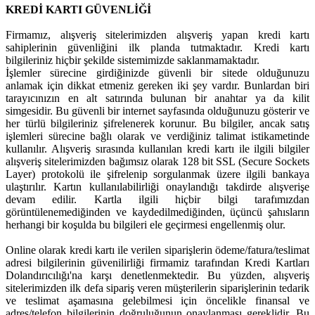
KREDİ KARTI GÜVENLİĞİ
Firmamız, alışveriş sitelerimizden alışveriş yapan kredi kartı
sahiplerinin güvenliğini ilk planda tutmaktadır. Kredi kartı
bilgileriniz hiçbir şekilde sistemimizde saklanmamaktadır.
İşlemler sürecine girdiğinizde güvenli bir sitede olduğunuzu
anlamak için dikkat etmeniz gereken iki şey vardır. Bunlardan biri
tarayıcınızın en alt satırında bulunan bir anahtar ya da kilit
simgesidir. Bu güvenli bir internet sayfasında olduğunuzu gösterir ve
her türlü bilgileriniz şifrelenerek korunur. Bu bilgiler, ancak satış
işlemleri sürecine bağlı olarak ve verdiğiniz talimat istikametinde
kullanılır. Alışveriş sırasında kullanılan kredi kartı ile ilgili bilgiler
alışveriş sitelerimizden bağımsız olarak 128 bit SSL (Secure Sockets
Layer) protokolü ile şifrelenip sorgulanmak üzere ilgili bankaya
ulaştırılır. Kartın kullanılabilirliği onaylandığı takdirde alışverişe
devam edilir. Kartla ilgili hiçbir bilgi tarafımızdan
görüntülenemediğinden ve kaydedilmediğinden, üçüncü şahısların
herhangi bir koşulda bu bilgileri ele geçirmesi engellenmiş olur.
Online olarak kredi kartı ile verilen siparişlerin ödeme/fatura/teslimat
adresi bilgilerinin güvenilirliği firmamiz tarafından Kredi Kartları
Dolandırıcılığı'na karşı denetlenmektedir. Bu yüzden, alışveriş
sitelerimizden ilk defa sipariş veren müşterilerin siparişlerinin tedarik
ve teslimat aşamasına gelebilmesi için öncelikle finansal ve
adres/telefon bilgilerinin doğruluğunun onaylanması gereklidir. Bu