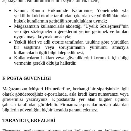
açıklayabilir. Bu durumlar sınırlı sayıda olmak üzere;
Kanun, Kanun Hükmünde Kararname, Yönetmelik v.b.
yetkili hukuki otorite tarafından çıkarılan ve yürürlülükte olan
hukuk kurallarının getirdiği zorunluluklara uymak;
Mağazamızın kullanıcılarla akdettiği "Üyelik Sözleşmesi"'nin
ve diğer sözleşmelerin gereklerini yerine getirmek ve bunları
uygulamaya koymak amacıyla;
Yetkili idari ve adli otorite tarafından usulüne göre yürütülen
bir araştırma veya soruşturmanın yürütümü amacıyla
kullanıcılarla ilgili bilgi talep edilmesi;
Kullanıcıların hakları veya güvenliklerini korumak için bilgi
vermenin gerekli olduğu hallerdir.
E-POSTA GÜVENLİĞİ
Mağazamızın Müşteri Hizmetleri’ne, herhangi bir siparişinizle ilgili
olarak göndereceğiniz e-postalarda, asla kredi kartı numaranızı veya
şifrelerinizi yazmayınız. E-postalarda yer alan bilgiler üçüncü
şahıslar tarafından görülebilir. Firmamız e-postalarınızdan aktarılan
bilgilerin güvenliğini hiçbir koşulda garanti edemez.
TARAYICI ÇEREZLERİ
Firmamız, mağazamızı ziyaret eden kullanıcılar ve kullanıcıların