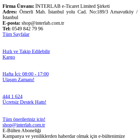
Firma Ünvanı:
İNTERLAB e-Ticaret Limited Şirketi
Adres:
Ömerli Mah. İstanbul yolu Cad. No:189/3 Arnavutköy /
İstanbul
E-posta:
shop@interlab.com.tr
Tel:
0549 842 79 96
Tüm Sayfalar
Hızlı ve Takip Edilebilir
Kargo
Hafta İçi: 08:00 - 17:00
Ulaşım Zamanı!
444 1 624
Ücretsiz Destek Hattı!
Tüm önerileriniz için!
shop@interlab.com.tr
E-Bülten Aboneliği
Kampanya ve yeniliklerden haberdar olmak için e-bültenimize