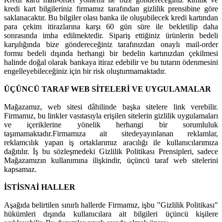
kredi kart bilgileriniz firmamız tarafından gizlilik prensibine göre
saklanacaktır. Bu bilgiler olası banka ile oluşubilecek kredi kartından
para çekim itirazlarına karşı 60 gün süre ile bekletilip daha
sonrasında imha edilmektedir. Sipariş ettiğiniz ürünlerin bedeli
karşılığında bize göndereceğiniz tarafınızdan onaylı mail-order
formu bedeli dışında herhangi bir bedelin kartınızdan çekilmesi
halinde doğal olarak bankaya itiraz edebilir ve bu tutarın ödenmesini
engelleyebileceğiniz için bir risk oluşturmamaktadır.
ÜÇÜNCÜ TARAF WEB SİTELERİ VE UYGULAMALAR
Mağazamız, web sitesi dâhilinde başka sitelere link verebilir.
Firmamız, bu linkler vasıtasıyla erişilen sitelerin gizlilik uygulamaları
ve içeriklerine yönelik herhangi bir sorumluluk
taşımamaktadır.Firmamıza ait sitedeyayınlanan reklamlar,
reklamcılık yapan iş ortaklarımız aracılığı ile kullanıcılarımıza
dağıtılır. İş bu sözleşmedeki Gizlilik Politikası Prensipleri, sadece
Mağazamızın kullanımına ilişkindir, üçüncü taraf web sitelerini
kapsamaz.
İSTİSNAİ HALLER
Aşağıda belirtilen sınırlı hallerde Firmamız, işbu "Gizlilik Politikası"
hükümleri dışında kullanıcılara ait bilgileri üçüncü kişilere