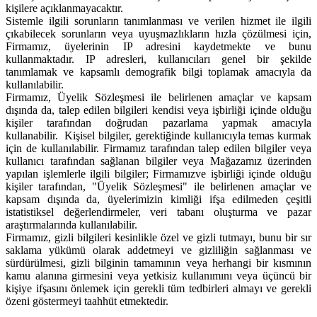
kişilere açıklanmayacaktır.
Sistemle ilgili sorunların tanımlanması ve verilen hizmet ile ilgili
çıkabilecek sorunların veya uyuşmazlıkların hızla çözülmesi için,
Firmamız, üyelerinin IP adresini kaydetmekte ve bunu
kullanmaktadır. IP adresleri, kullanıcıları genel bir şekilde
tanımlamak ve kapsamlı demografik bilgi toplamak amacıyla da
kullanılabilir.
Firmamız, Üyelik Sözleşmesi ile belirlenen amaçlar ve kapsam
dışında da, talep edilen bilgileri kendisi veya işbirliği içinde olduğu
kişiler tarafından doğrudan pazarlama yapmak amacıyla
kullanabilir. Kişisel bilgiler, gerektiğinde kullanıcıyla temas kurmak
için de kullanılabilir. Firmamız tarafından talep edilen bilgiler veya
kullanıcı tarafından sağlanan bilgiler veya Mağazamız üzerinden
yapılan işlemlerle ilgili bilgiler; Firmamızve işbirliği içinde olduğu
kişiler tarafından, "Üyelik Sözleşmesi" ile belirlenen amaçlar ve
kapsam dışında da, üyelerimizin kimliği ifşa edilmeden çeşitli
istatistiksel değerlendirmeler, veri tabanı oluşturma ve pazar
araştırmalarında kullanılabilir.
Firmamız, gizli bilgileri kesinlikle özel ve gizli tutmayı, bunu bir sır
saklama yükümü olarak addetmeyi ve gizliliğin sağlanması ve
sürdürülmesi, gizli bilginin tamamının veya herhangi bir kısmının
kamu alanına girmesini veya yetkisiz kullanımını veya üçüncü bir
kişiye ifşasını önlemek için gerekli tüm tedbirleri almayı ve gerekli
özeni göstermeyi taahhüt etmektedir.