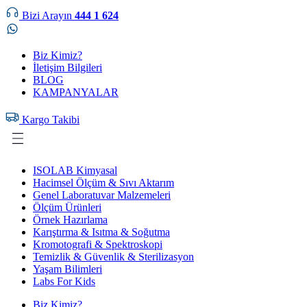
Bizi Arayın
444 1 624
Biz Kimiz?
İletişim Bilgileri
BLOG
KAMPANYALAR
Kargo Takibi
ISOLAB Kimyasal
Hacimsel Ölçüm & Sıvı Aktarım
Genel Laboratuvar Malzemeleri
Ölçüm Ürünleri
Örnek Hazırlama
Karıştırma & Isıtma & Soğutma
Kromotografi & Spektroskopi
Temizlik & Güvenlik & Sterilizasyon
Yaşam Bilimleri
Labs For Kids
Biz Kimiz?