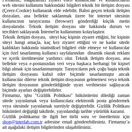
web sitesini kullanımı hakkındaki bilgileri teknik bir iletişim dosyası
(Çerez-Cookie) kullanarak elde edebilir. Bahsi geçen teknik iletişim
dosyaları, ana bellekte saklanmak üzere bir internet sitesinin
kullanıcının tarayıcısına (browser) gönderdiği küçük metin
dosyalarıdır. Teknik iletişim dosyası site hakkında durum ve
tercihleri saklayarak İnternet'in kullanımını kolaylaştırır.
Teknik iletişim dosyası, siteyi kaç kişinin ziyaret ettiğini, bir kişinin
siteyi hangi amaçla, kaç kez ziyaret ettiğini ve ne kadar sitede
kaldıkları hakkında istatistiksel bilgileri elde etmeye ve kullanıcılar
için özel tasarlanmış kullanıcı sayfalarından dinamik olarak reklam
ve içerik üretilmesine yardımcı olur. Teknik iletişim dosyası, ana
bellekte veya e-postanızdan veri veya başkaca herhangi bir kişisel
bilgi almak için tasarlanmamıştır. Tarayıcıların pek çoğu başta teknik
iletişim dosyasını kabul eder biçimde tasarlanmıştır ancak
kullanıcılar dilerse teknik iletişim dosyasının gelmemesi veya teknik
iletişim dosyasının gönderildiğinde uyarı verilmesini sağlayacak
biçimde ayarları değiştirebilirler.
Firmamız, işbu "Gizlilik Politikası" hükümlerini dilediği zaman
sitede yayınlamak veya kullanıcılara elektronik posta göndermek
veya sitesinde yayınlamak suretiyle değiştirebilir. Gizlilik Politikası
hükümleri değiştiği takdirde, yayınlandığı tarihte yürürlük kazanır.
Gizlilik politikamız ile ilgili her türlü soru ve önerileriniz için
shop@interlab.com.tr
adresine email gönderebilirsiniz. Firmamız’a
ait aşağıdaki iletişim bilgilerinden ulaşabilirsiniz.