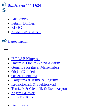
Bizi Arayın
444 1 624
Biz Kimiz?
İletişim Bilgileri
BLOG
KAMPANYALAR
Kargo Takibi
ISOLAB Kimyasal
Hacimsel Ölçüm & Sıvı Aktarım
Genel Laboratuvar Malzemeleri
Ölçüm Ürünleri
Örnek Hazırlama
Karıştırma & Isıtma & Soğutma
Kromotografi & Spektroskopi
Temizlik & Güvenlik & Sterilizasyon
Yaşam Bilimleri
Labs For Kids
Biz Kimiz?