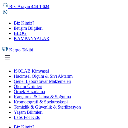
Bizi Arayın
444 1 624
Biz Kimiz?
İletişim Bilgileri
BLOG
KAMPANYALAR
Kargo Takibi
ISOLAB Kimyasal
Hacimsel Ölçüm & Sıvı Aktarım
Genel Laboratuvar Malzemeleri
Ölçüm Ürünleri
Örnek Hazırlama
Karıştırma & Isıtma & Soğutma
Kromotografi & Spektroskopi
Temizlik & Güvenlik & Sterilizasyon
Yaşam Bilimleri
Labs For Kids
Biz Kimiz?