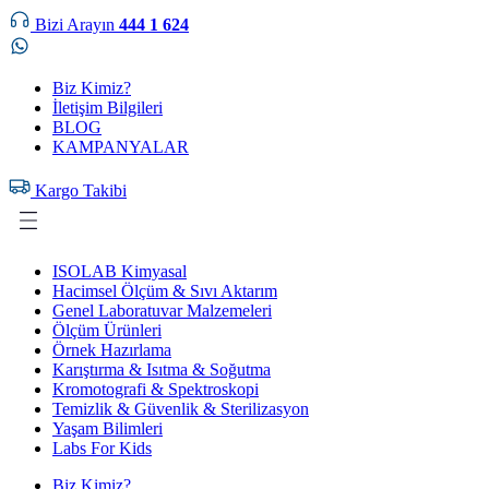
Bizi Arayın
444 1 624
Biz Kimiz?
İletişim Bilgileri
BLOG
KAMPANYALAR
Kargo Takibi
ISOLAB Kimyasal
Hacimsel Ölçüm & Sıvı Aktarım
Genel Laboratuvar Malzemeleri
Ölçüm Ürünleri
Örnek Hazırlama
Karıştırma & Isıtma & Soğutma
Kromotografi & Spektroskopi
Temizlik & Güvenlik & Sterilizasyon
Yaşam Bilimleri
Labs For Kids
Biz Kimiz?