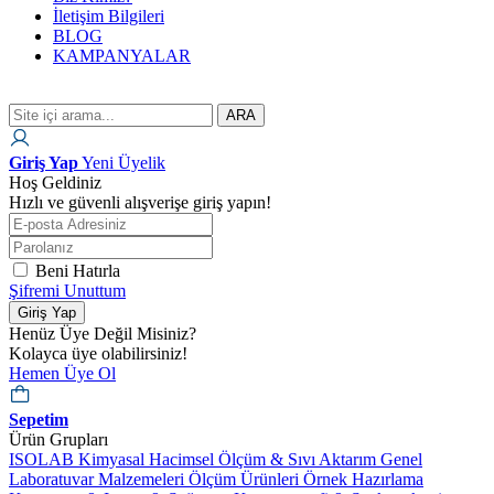
İletişim Bilgileri
BLOG
KAMPANYALAR
ARA
Giriş Yap
Yeni Üyelik
Hoş Geldiniz
Hızlı ve güvenli alışverişe giriş yapın!
Beni Hatırla
Şifremi Unuttum
Giriş Yap
Henüz Üye Değil Misiniz?
Kolayca üye olabilirsiniz!
Hemen Üye Ol
Sepetim
Ürün Grupları
ISOLAB Kimyasal
Hacimsel Ölçüm & Sıvı Aktarım
Genel
Laboratuvar Malzemeleri
Ölçüm Ürünleri
Örnek Hazırlama