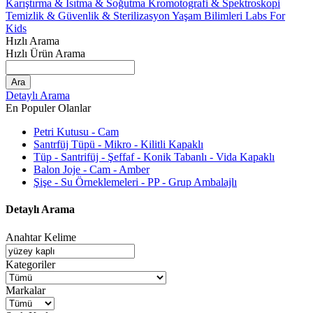
Karıştırma & Isıtma & Soğutma
Kromotografi & Spektroskopi
Temizlik & Güvenlik & Sterilizasyon
Yaşam Bilimleri
Labs For
Kids
Hızlı Arama
Hızlı Ürün Arama
Ara
Detaylı Arama
En Populer Olanlar
Petri Kutusu - Cam
Santrfüj Tüpü - Mikro - Kilitli Kapaklı
Tüp - Santrifüj - Şeffaf - Konik Tabanlı - Vida Kapaklı
Balon Joje - Cam - Amber
Şişe - Su Örneklemeleri - PP - Grup Ambalajlı
Detaylı Arama
Anahtar Kelime
Kategoriler
Markalar