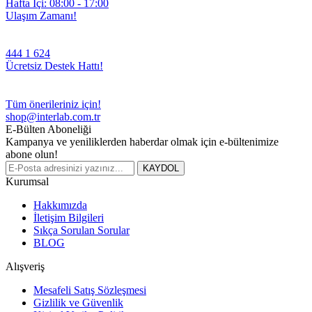
Hafta İçi: 08:00 - 17:00
Ulaşım Zamanı!
444 1 624
Ücretsiz Destek Hattı!
Tüm önerileriniz için!
shop@interlab.com.tr
E-Bülten Aboneliği
Kampanya ve yeniliklerden haberdar olmak için e-bültenimize
abone olun!
KAYDOL
Kurumsal
Hakkımızda
İletişim Bilgileri
Sıkça Sorulan Sorular
BLOG
Alışveriş
Mesafeli Satış Sözleşmesi
Gizlilik ve Güvenlik